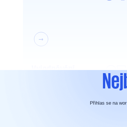
07
Vyjednávání
Nej
Přihlas se na wor