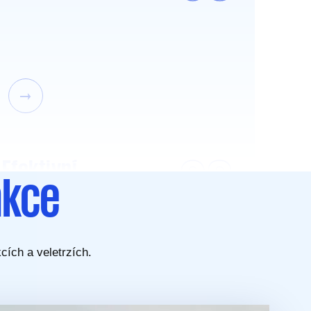
09
Efektivní
akce
komunikace
cích a veletrzích.