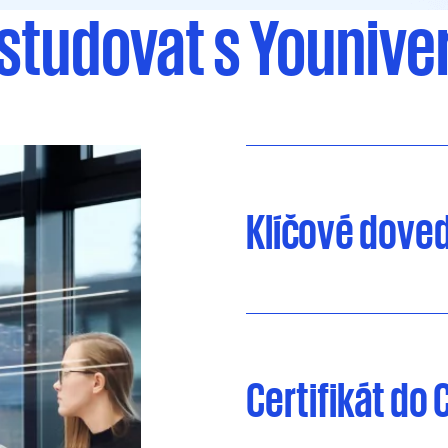
studovat s Younive
Klíčové doved
Certifikát do 