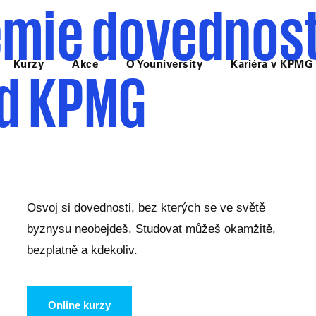
emie dovednost
Kurzy
Akce
O Youniversity
Kariéra v KPMG
od KPMG
Osvoj si dovednosti, bez kterých se ve světě
byznysu neobejdeš. Studovat můžeš okamžitě,
bezplatně a kdekoliv.
Online kurzy