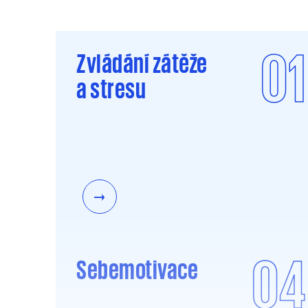
01
Zvládání zátěže
a stresu
04
Sebemotivace