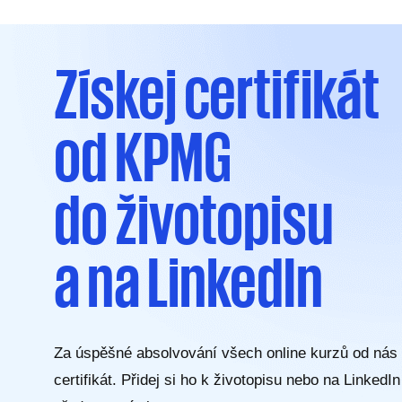
Získej certifikát
od KPMG
do životopisu
a na LinkedIn
Za úspěšné absolvování všech online kurzů od nás
certifikát. Přidej si ho k životopisu nebo na LinkedI