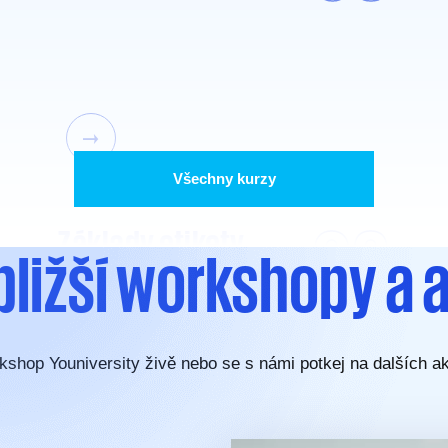
Všechny kurzy
08
Základy etikety
bližší workshopy a 
a networkingu
kshop Youniversity živě nebo se s námi potkej na dalších ak