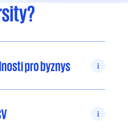
rsity?
nosti pro byznys
CV