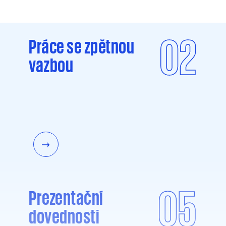
02
Práce se zpětnou
vazbou
05
Prezentační
dovednosti