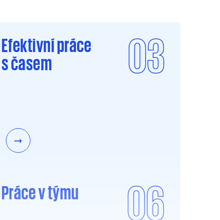
03
Efektivní práce
s časem
06
Práce v týmu