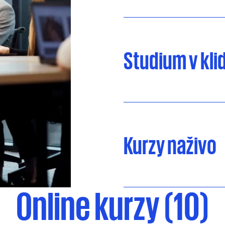
Studium v kli
Kurzy naživo
Online kurzy (10)