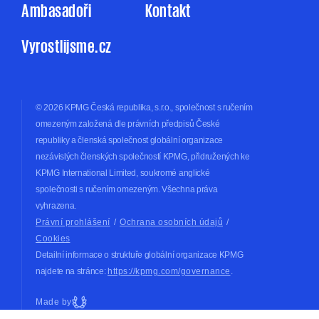
Ambasadoři
Kontakt
Vyrostlijsme.cz
© 2026 KPMG Česká republika, s.r.o., společnost s ručením
omezeným založená dle právních předpisů České
republiky a členská společnost globální organizace
nezávislých členských společností KPMG, přidružených ke
KPMG International Limited, soukromé anglické
společnosti s ručením omezeným. Všechna práva
vyhrazena.
Právní prohlášení
/
Ochrana osobních údajů
/
Cookies
Detailní informace o struktuře globální organizace KPMG
najdete na stránce:
https://kpmg.com/governance
.
Made by