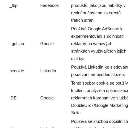
_fbp
Facebook
produktů, jako jsou nabídky v
reálném čase od inzerentů
třetích stran
Používá Google AdSense k
experimentování s účinností
_gcl_au
Google
reklamy na webových
stránkách využívajících jejich
služby.
Používá LinkedIn ke sledován
bcookie
LinkedIn
používání embedded služeb.
Tento soubor cookie se použí
k cílení, analýze a optimalizaci
IDE
Google
reklamních kampaní ve služb
DoubleClick/Google Marketing
Suite
Používá se službou sociálních