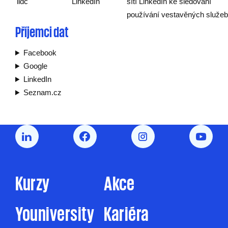
lidc
LinkedIn
sítí LinkedIn ke sledování
používání vestavěných služeb
Příjemci dat
Facebook
Google
LinkedIn
Seznam.cz
Kurzy
Akce
Youniversity
Kariéra