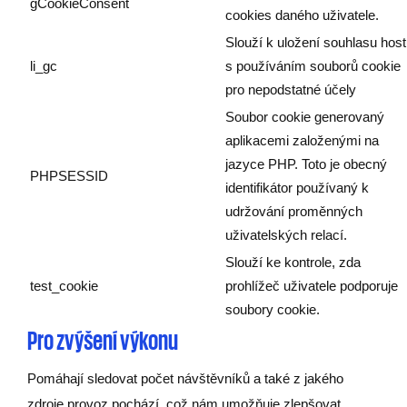
gCookieConsent
cookies daného uživatele.
Slouží k uložení souhlasu hos
li_gc
s používáním souborů cookie
pro nepodstatné účely
Soubor cookie generovaný
aplikacemi založenými na
jazyce PHP. Toto je obecný
PHPSESSID
identifikátor používaný k
udržování proměnných
uživatelských relací.
Slouží ke kontrole, zda
test_cookie
prohlížeč uživatele podporuje
soubory cookie.
Pro zvýšení výkonu
Pomáhají sledovat počet návštěvníků a také z jakého
zdroje provoz pochází, což nám umožňuje zlepšovat