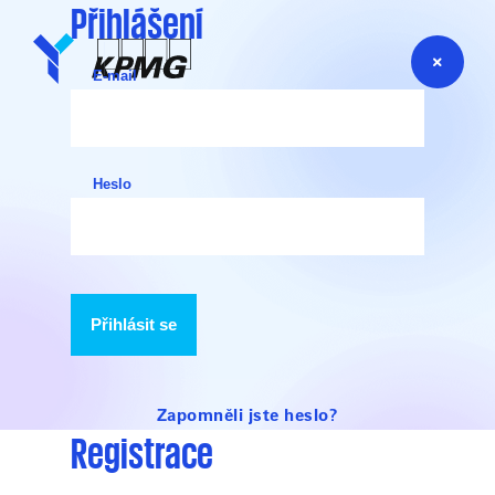
Přihlášení
E-mail
Heslo
Přihlásit se
Zapomněli jste heslo?
Registrace