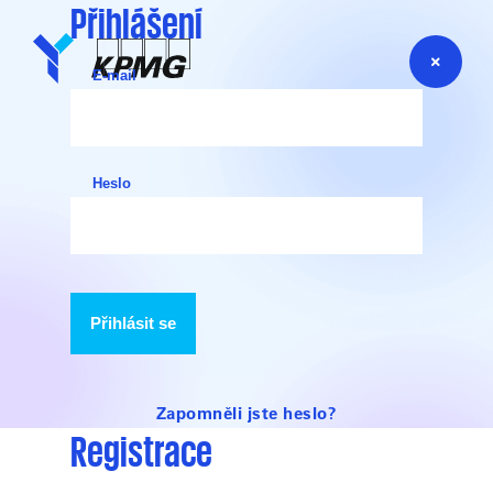
Přihlášení
E-mail
Heslo
Přihlásit se
Zapomněli jste heslo?
Registrace