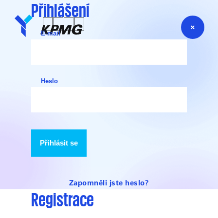
Přihlášení
E-mail
Heslo
Přihlásit se
Zapomněli jste heslo?
Registrace