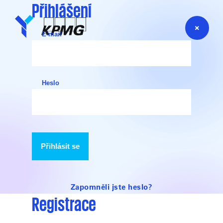
Přihlášení
E-mail
Heslo
Přihlásit se
Zapomněli jste heslo?
Registrace