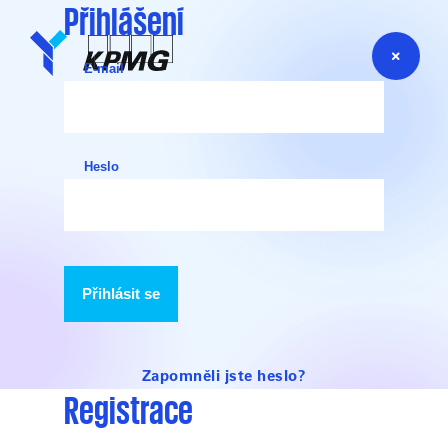
Přihlášení
E-mail
Heslo
Přihlásit se
Zapomněli jste heslo?
Registrace