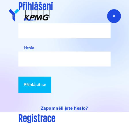
Přihlášení
E-mail
Heslo
Přihlásit se
Zapomněli jste heslo?
Registrace